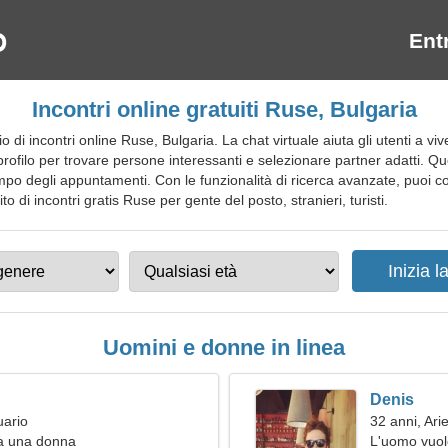
Ent
Incontri online gratuiti Ruse, Bulgaria
di incontri online Ruse, Bulgaria. La chat virtuale aiuta gli utenti a vi
ofilo per trovare persone interessanti e selezionare partner adatti. Qu
mpo degli appuntamenti. Con le funzionalità di ricerca avanzate, puoi co
to di incontri gratis Ruse per gente del posto, stranieri, turisti.
Uomini e donne in linea
Denis
uario
32 anni, Ari
a una donna
L'uomo vuol