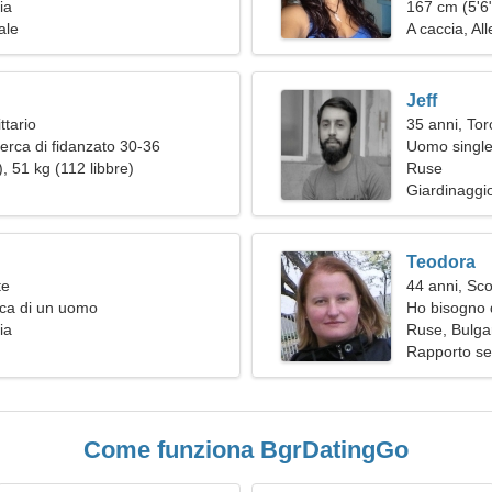
ia
167 cm (5'6"
ale
A caccia, Al
Jeff
ttario
35 anni, Tor
erca di fidanzato 30-36
Uomo single
, 51 kg (112 libbre)
Ruse
Giardinaggi
Teodora
te
44 anni, Sc
rca di un uomo
Ho bisogno 
ia
cucinare in
Ruse, Bulga
Rapporto se
Come funziona BgrDatingGo