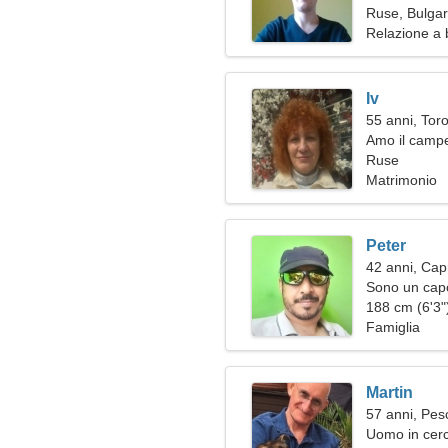
Ruse, Bulgar
Relazione a 
Iv
55 anni, Tor
Amo il campeg
Ruse
Matrimonio
Peter
42 anni, Cap
Sono un capo
donna insolit
188 cm (6'3")
Famiglia
Martin
57 anni, Pes
Uomo in cerc