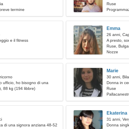
ia
Ruse
breve termine
Programmazi
Emma
o
26 anni, Ca
gio e il fitness
A presto, s
Ruse, Bulga
Nozze
Marie
ricorno
30 anni, Bil
 ufficio, ho bisogno di una
Donna in ce
a
, 88 kg (194 libbre)
Ruse
Pallacanestr
Ekaterina
ci
31 anni, Ver
a di una signora anziana 48-52
Donna single