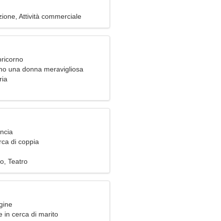
one, Attività commerciale
pricorno
ono una donna meravigliosa
ria
ancia
rca di coppia
o, Teatro
gine
 in cerca di marito