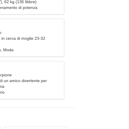
), 62 kg (136 libbre)
lenamento di potenza
o
 in cerca di moglie 23-32
o, Moda
orpione
di un amico divertente per
sieme
ria
rio