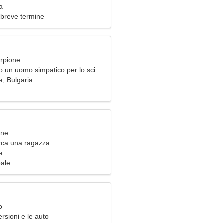
ta
a
 breve termine
orpione
o un uomo simpatico per lo sci
a, Bulgaria
one
rca una ragazza
a
eale
o
rsioni e le auto