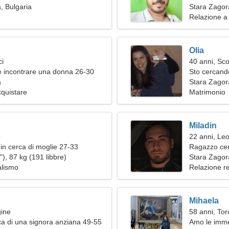
, Bulgaria
donna insoli
Stara Zagor
Relazione a
Olia
ci
40 anni, Sc
 incontrare una donna 26-30
Sto cercand
a
Stara Zagor
cquistare
Matrimonio
Miladin
o
22 anni, Le
in cerca di moglie 27-33
Ragazzo ce
), 87 kg (191 libbre)
Stara Zagor
alismo
Relazione r
Mihaela
gine
58 anni, Tor
a di una signora anziana 49-55
Amo le imme