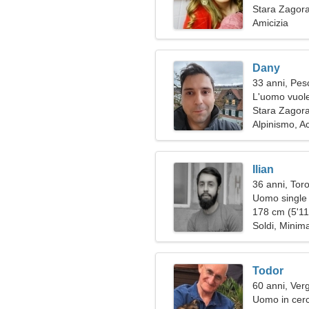
Stara Zagora
Amicizia
Dany
33 anni, Pes
L'uomo vuole
Stara Zagor
Alpinismo, A
Ilian
36 anni, Tor
Uomo single 
178 cm (5'11"
Soldi, Minim
Todor
60 anni, Ver
Uomo in cerc