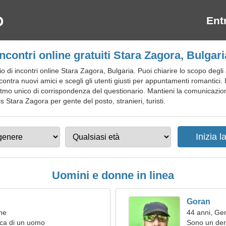
Ent
Incontri online gratuiti Stara Zagora, Bulgari
 di incontri online Stara Zagora, Bulgaria. Puoi chiarire lo scopo degl
contra nuovi amici e scegli gli utenti giusti per appuntamenti romantici. Il
oritmo unico di corrispondenza del questionario. Mantieni la comunicazione
atis Stara Zagora per gente del posto, stranieri, turisti.
Uomini e donne in linea
Goran
ne
44 anni, Gem
rca di un uomo
Sono un der