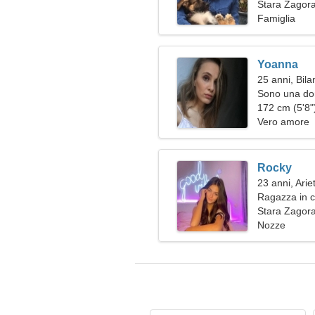
Stara Zagora
Famiglia
Yoanna
25 anni, Bila
Sono una do
172 cm (5'8")
Vero amore
Rocky
23 anni, Arie
Ragazza in c
Stara Zagora
Nozze