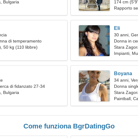
, Bulgaria
174 cm (5'9"
Rapporto se
Eli
ncia
30 anni, Gem
nna di temperamento
Donna in ce
, 50 kg (110 libbre)
Stara Zagor
Impianti, Mu
Boyana
te
34 anni, Ver
erca di fidanzato 27-34
Donna single
, Bulgaria
Stara Zagor
Paintball, Ca
Come funziona BgrDatingGo