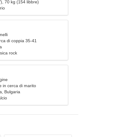
), 70 kg (154 libbre)
rio
elli
rca di coppia 35-41
a
sica rock
gine
 in cerca di marito
a, Bulgaria
lcio