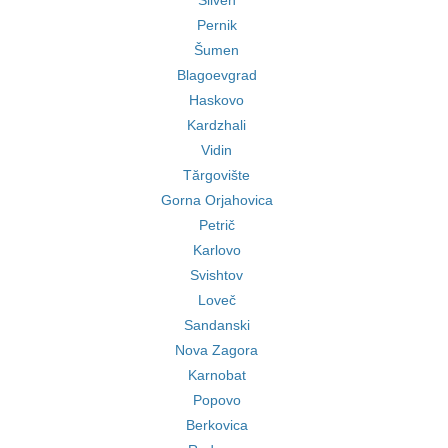
Sliven
Pernik
Šumen
Blagoevgrad
Haskovo
Kardzhali
Vidin
Tărgovište
Gorna Orjahovica
Petrič
Karlovo
Svishtov
Loveč
Sandanski
Nova Zagora
Karnobat
Popovo
Berkovica