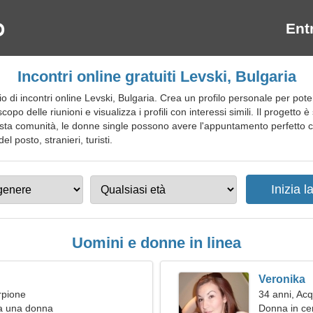
Ent
Incontri online gratuiti Levski, Bulgaria
 di incontri online Levski, Bulgaria. Crea un profilo personale per pote
po delle riunioni e visualizza i profili con interessi simili. Il progetto è
uesta comunità, le donne single possono avere l'appuntamento perfetto co
el posto, stranieri, turisti.
Uomini e donne in linea
Veronika
rpione
34 anni, Acq
a una donna
Donna in ce