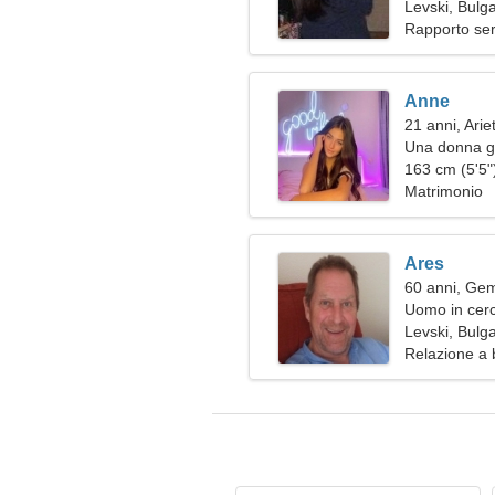
un'escursion
Levski, Bulga
Rapporto ser
Anne
21 anni, Arie
Una donna gi
relazione d'
163 cm (5'5")
Matrimonio
Ares
60 anni, Gem
Uomo in cerc
Levski, Bulga
Relazione a 